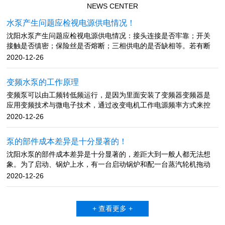
NEWS CENTER
水泵产生问题应检视电源供电情况！
沈阳水泵产生问题应检视电源供电情况：接头连接是否牢靠；开关
接触是否缜密；保险丝是否熔断；三相供电的是否缺相等。若有断
路、接触不良、保险丝熔断、缺相，应查明原因并及时进行修理。
2020-12-26
流量不足产生原因：多是吸水管漏气、底阀漏气；进水口堵塞；底
阀入水深度不足；水泵转速太低；密封环或叶轮磨损过大；吸水高
变频水泵的工作原理
度超标等。 排除方法：检查吸水管与底阀，堵住漏气源；清理进水
变频泵可以由工频转低频运行，是因为里面安装了变频器变频器是
口处的淤泥或堵塞物；底阀入水深度大于进水管直径的1.5倍，加大
应用变频技术与微电子技术，通过改变电机工作电源频率方式来控
底阀入水深度；检查电源电压，提高水泵转速，更换密封环或叶
制交流电动机的电力控制设备。变频器主要由整流（将工作频率固
轮；降低水泵的安装位置，或更换高扬程水泵。 吸不上水产生原
2020-12-26
定不变的交流电变为直流）、逆变（由大功率开关晶体管阵列组成
因：泵体内有空气或进水管积气，或是底阀关闭不紧，灌引水不
电子开关，将直流电转化成不同频率、宽度、幅度的方波）、控制
满、真空泵填料漏气厉害，闸阀或拍门关闭不严。排除方法：先把
泵的部件成本差异是十分显著的！
器（按设定的程序工作，控制输出方波的幅度与脉宽，使叠加为近
水压上来，再将泵体注满水，然后开机。同时检视逆止阀是否严
沈阳水泵的部件成本差异是十分显著的，差距大到一般人都无法想
似正弦波的和电网电压频率完全不同的交流电，根据电机的实际需
密，管路、接头有无漏气现象，若发现漏气，拆卸后在接头处涂上
象。为了启动、锅炉上水，有一台启动锅炉和配一台蒸汽轮机拖动
要来提供其所需要的电源电压，进而达到节能、调速的目的。变频
润滑油或调合漆，并扭紧螺丝。检查水泵轴的油封环，若磨损严重
的给水泵，便于启动用。 电动给水泵耗用的是电厂的发电量(厂用
器具有调压、调频、稳压、调速等基本功能，应用了现代的科学技
2020-12-26
应更换新件。管路漏水或漏气。可能安设时螺帽拧得不紧。水泵不
电)，是主机从煤经过一系列能量转换而成的，而汽动给水泵是消耗
术，可以再不改变电压的情况下调整频率，也可以在频率不改变的
出水产生原因：泵体和吸水管没灌满引水；动水位低于水泵滤水
的蒸汽的热能。化工泵在与运转时，副叶轮所产生的压头平衡了主
情况下改变电压，根据负载需要调整转速，价格虽贵但性能良好，
管；吸水管破裂等。 排除方法：排除底阀故障，灌满引水；降低
叶轮出口高压液体，从而实现密封。停车时，副叶轮不起作用，因
结构复杂但使用简单，是现代控制异步交流电动机启动运行最优秀
水泵的安装位置，使滤水管在动水位之下，或等动水位升过滤水管
+ 查看更多 +
此同时配备停车密封装置解决停车时可能产生的化工泵泄漏。水泵
的设备。文章内容来源于网络，如有问题，请与我们联系！
再抽水；修补或更换吸水管。文章内容来源于网络，如有问题，请
小汽轮机的拖动蒸汽有二种可能，一种是锅炉的新汽，一种是入主