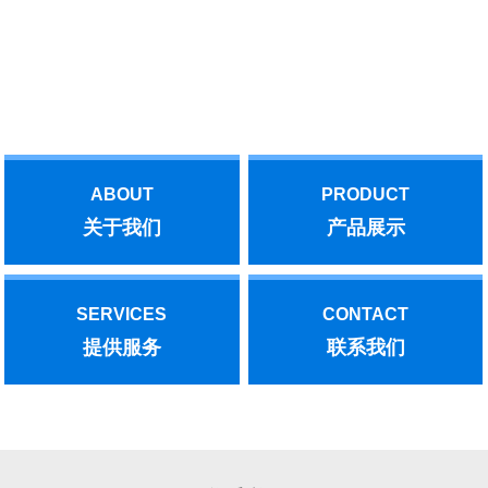
与我们联系！
汽轮机后，作了部分功的抽汽。后者是实现了能源的梯级利用，增
加了抽汽量。机、泵底座应水平，与基础的联结应牢固。机、泵皮
带传动时，皮带紧边在下，这样传动效率高，水泵叶轮转向应与箭
Offering you the best!
头指示方向一致；采用联轴器传动时，机、泵同轴线。水泵的安装
位置应满足允许吸上真空高度的要求，基础水平、稳固，保证动力
机械的旋转方向与水泵的旋转方向一致。水泵开动前，先将泵和进
水管灌满水，水泵运转后，在叶轮高速旋转而产生的离心力的作用
下，叶轮流道里的水被甩向四周，压入蜗壳，叶轮入口形成真空。
ABOUT
PRODUCT
文章内容来源于网络，如有问题，请与我们联系！
关于我们
产品展示
SERVICES
CONTACT
提供服务
联系我们