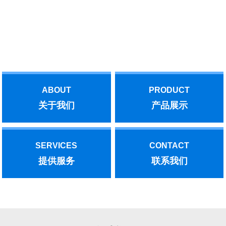
与我们联系！
汽轮机后，作了部分功的抽汽。后者是实现了能源的梯级利用，增
加了抽汽量。机、泵底座应水平，与基础的联结应牢固。机、泵皮
带传动时，皮带紧边在下，这样传动效率高，水泵叶轮转向应与箭
Offering you the best!
头指示方向一致；采用联轴器传动时，机、泵同轴线。水泵的安装
位置应满足允许吸上真空高度的要求，基础水平、稳固，保证动力
机械的旋转方向与水泵的旋转方向一致。水泵开动前，先将泵和进
水管灌满水，水泵运转后，在叶轮高速旋转而产生的离心力的作用
下，叶轮流道里的水被甩向四周，压入蜗壳，叶轮入口形成真空。
ABOUT
PRODUCT
文章内容来源于网络，如有问题，请与我们联系！
关于我们
产品展示
SERVICES
CONTACT
提供服务
联系我们