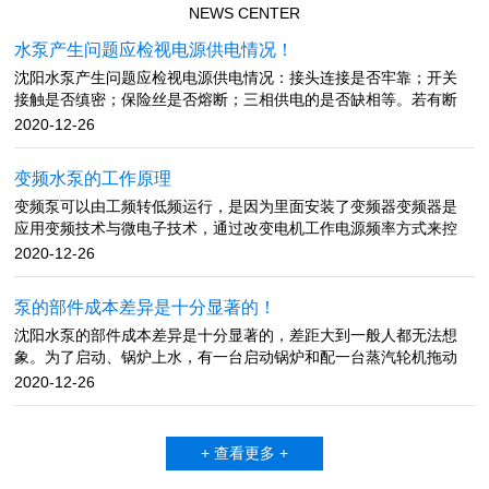
NEWS CENTER
水泵产生问题应检视电源供电情况！
沈阳水泵产生问题应检视电源供电情况：接头连接是否牢靠；开关
接触是否缜密；保险丝是否熔断；三相供电的是否缺相等。若有断
路、接触不良、保险丝熔断、缺相，应查明原因并及时进行修理。
2020-12-26
流量不足产生原因：多是吸水管漏气、底阀漏气；进水口堵塞；底
阀入水深度不足；水泵转速太低；密封环或叶轮磨损过大；吸水高
变频水泵的工作原理
度超标等。 排除方法：检查吸水管与底阀，堵住漏气源；清理进水
变频泵可以由工频转低频运行，是因为里面安装了变频器变频器是
口处的淤泥或堵塞物；底阀入水深度大于进水管直径的1.5倍，加大
应用变频技术与微电子技术，通过改变电机工作电源频率方式来控
底阀入水深度；检查电源电压，提高水泵转速，更换密封环或叶
制交流电动机的电力控制设备。变频器主要由整流（将工作频率固
轮；降低水泵的安装位置，或更换高扬程水泵。 吸不上水产生原
2020-12-26
定不变的交流电变为直流）、逆变（由大功率开关晶体管阵列组成
因：泵体内有空气或进水管积气，或是底阀关闭不紧，灌引水不
电子开关，将直流电转化成不同频率、宽度、幅度的方波）、控制
满、真空泵填料漏气厉害，闸阀或拍门关闭不严。排除方法：先把
泵的部件成本差异是十分显著的！
器（按设定的程序工作，控制输出方波的幅度与脉宽，使叠加为近
水压上来，再将泵体注满水，然后开机。同时检视逆止阀是否严
沈阳水泵的部件成本差异是十分显著的，差距大到一般人都无法想
似正弦波的和电网电压频率完全不同的交流电，根据电机的实际需
密，管路、接头有无漏气现象，若发现漏气，拆卸后在接头处涂上
象。为了启动、锅炉上水，有一台启动锅炉和配一台蒸汽轮机拖动
要来提供其所需要的电源电压，进而达到节能、调速的目的。变频
润滑油或调合漆，并扭紧螺丝。检查水泵轴的油封环，若磨损严重
的给水泵，便于启动用。 电动给水泵耗用的是电厂的发电量(厂用
器具有调压、调频、稳压、调速等基本功能，应用了现代的科学技
2020-12-26
应更换新件。管路漏水或漏气。可能安设时螺帽拧得不紧。水泵不
电)，是主机从煤经过一系列能量转换而成的，而汽动给水泵是消耗
术，可以再不改变电压的情况下调整频率，也可以在频率不改变的
出水产生原因：泵体和吸水管没灌满引水；动水位低于水泵滤水
的蒸汽的热能。化工泵在与运转时，副叶轮所产生的压头平衡了主
情况下改变电压，根据负载需要调整转速，价格虽贵但性能良好，
管；吸水管破裂等。 排除方法：排除底阀故障，灌满引水；降低
叶轮出口高压液体，从而实现密封。停车时，副叶轮不起作用，因
结构复杂但使用简单，是现代控制异步交流电动机启动运行最优秀
水泵的安装位置，使滤水管在动水位之下，或等动水位升过滤水管
+ 查看更多 +
此同时配备停车密封装置解决停车时可能产生的化工泵泄漏。水泵
的设备。文章内容来源于网络，如有问题，请与我们联系！
再抽水；修补或更换吸水管。文章内容来源于网络，如有问题，请
小汽轮机的拖动蒸汽有二种可能，一种是锅炉的新汽，一种是入主