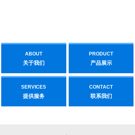
与我们联系！
汽轮机后，作了部分功的抽汽。后者是实现了能源的梯级利用，增
加了抽汽量。机、泵底座应水平，与基础的联结应牢固。机、泵皮
带传动时，皮带紧边在下，这样传动效率高，水泵叶轮转向应与箭
Offering you the best!
头指示方向一致；采用联轴器传动时，机、泵同轴线。水泵的安装
位置应满足允许吸上真空高度的要求，基础水平、稳固，保证动力
机械的旋转方向与水泵的旋转方向一致。水泵开动前，先将泵和进
水管灌满水，水泵运转后，在叶轮高速旋转而产生的离心力的作用
下，叶轮流道里的水被甩向四周，压入蜗壳，叶轮入口形成真空。
ABOUT
PRODUCT
文章内容来源于网络，如有问题，请与我们联系！
关于我们
产品展示
SERVICES
CONTACT
提供服务
联系我们