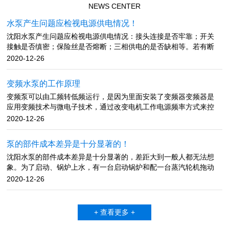
NEWS CENTER
水泵产生问题应检视电源供电情况！
沈阳水泵产生问题应检视电源供电情况：接头连接是否牢靠；开关
接触是否缜密；保险丝是否熔断；三相供电的是否缺相等。若有断
路、接触不良、保险丝熔断、缺相，应查明原因并及时进行修理。
2020-12-26
流量不足产生原因：多是吸水管漏气、底阀漏气；进水口堵塞；底
阀入水深度不足；水泵转速太低；密封环或叶轮磨损过大；吸水高
变频水泵的工作原理
度超标等。 排除方法：检查吸水管与底阀，堵住漏气源；清理进水
变频泵可以由工频转低频运行，是因为里面安装了变频器变频器是
口处的淤泥或堵塞物；底阀入水深度大于进水管直径的1.5倍，加大
应用变频技术与微电子技术，通过改变电机工作电源频率方式来控
底阀入水深度；检查电源电压，提高水泵转速，更换密封环或叶
制交流电动机的电力控制设备。变频器主要由整流（将工作频率固
轮；降低水泵的安装位置，或更换高扬程水泵。 吸不上水产生原
2020-12-26
定不变的交流电变为直流）、逆变（由大功率开关晶体管阵列组成
因：泵体内有空气或进水管积气，或是底阀关闭不紧，灌引水不
电子开关，将直流电转化成不同频率、宽度、幅度的方波）、控制
满、真空泵填料漏气厉害，闸阀或拍门关闭不严。排除方法：先把
泵的部件成本差异是十分显著的！
器（按设定的程序工作，控制输出方波的幅度与脉宽，使叠加为近
水压上来，再将泵体注满水，然后开机。同时检视逆止阀是否严
沈阳水泵的部件成本差异是十分显著的，差距大到一般人都无法想
似正弦波的和电网电压频率完全不同的交流电，根据电机的实际需
密，管路、接头有无漏气现象，若发现漏气，拆卸后在接头处涂上
象。为了启动、锅炉上水，有一台启动锅炉和配一台蒸汽轮机拖动
要来提供其所需要的电源电压，进而达到节能、调速的目的。变频
润滑油或调合漆，并扭紧螺丝。检查水泵轴的油封环，若磨损严重
的给水泵，便于启动用。 电动给水泵耗用的是电厂的发电量(厂用
器具有调压、调频、稳压、调速等基本功能，应用了现代的科学技
2020-12-26
应更换新件。管路漏水或漏气。可能安设时螺帽拧得不紧。水泵不
电)，是主机从煤经过一系列能量转换而成的，而汽动给水泵是消耗
术，可以再不改变电压的情况下调整频率，也可以在频率不改变的
出水产生原因：泵体和吸水管没灌满引水；动水位低于水泵滤水
的蒸汽的热能。化工泵在与运转时，副叶轮所产生的压头平衡了主
情况下改变电压，根据负载需要调整转速，价格虽贵但性能良好，
管；吸水管破裂等。 排除方法：排除底阀故障，灌满引水；降低
叶轮出口高压液体，从而实现密封。停车时，副叶轮不起作用，因
结构复杂但使用简单，是现代控制异步交流电动机启动运行最优秀
水泵的安装位置，使滤水管在动水位之下，或等动水位升过滤水管
+ 查看更多 +
此同时配备停车密封装置解决停车时可能产生的化工泵泄漏。水泵
的设备。文章内容来源于网络，如有问题，请与我们联系！
再抽水；修补或更换吸水管。文章内容来源于网络，如有问题，请
小汽轮机的拖动蒸汽有二种可能，一种是锅炉的新汽，一种是入主