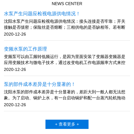
NEWS CENTER
水泵产生问题应检视电源供电情况！
沈阳水泵产生问题应检视电源供电情况：接头连接是否牢靠；开关
接触是否缜密；保险丝是否熔断；三相供电的是否缺相等。若有断
路、接触不良、保险丝熔断、缺相，应查明原因并及时进行修理。
2020-12-26
流量不足产生原因：多是吸水管漏气、底阀漏气；进水口堵塞；底
阀入水深度不足；水泵转速太低；密封环或叶轮磨损过大；吸水高
变频水泵的工作原理
度超标等。 排除方法：检查吸水管与底阀，堵住漏气源；清理进水
变频泵可以由工频转低频运行，是因为里面安装了变频器变频器是
口处的淤泥或堵塞物；底阀入水深度大于进水管直径的1.5倍，加大
应用变频技术与微电子技术，通过改变电机工作电源频率方式来控
底阀入水深度；检查电源电压，提高水泵转速，更换密封环或叶
制交流电动机的电力控制设备。变频器主要由整流（将工作频率固
轮；降低水泵的安装位置，或更换高扬程水泵。 吸不上水产生原
2020-12-26
定不变的交流电变为直流）、逆变（由大功率开关晶体管阵列组成
因：泵体内有空气或进水管积气，或是底阀关闭不紧，灌引水不
电子开关，将直流电转化成不同频率、宽度、幅度的方波）、控制
满、真空泵填料漏气厉害，闸阀或拍门关闭不严。排除方法：先把
泵的部件成本差异是十分显著的！
器（按设定的程序工作，控制输出方波的幅度与脉宽，使叠加为近
水压上来，再将泵体注满水，然后开机。同时检视逆止阀是否严
沈阳水泵的部件成本差异是十分显著的，差距大到一般人都无法想
似正弦波的和电网电压频率完全不同的交流电，根据电机的实际需
密，管路、接头有无漏气现象，若发现漏气，拆卸后在接头处涂上
象。为了启动、锅炉上水，有一台启动锅炉和配一台蒸汽轮机拖动
要来提供其所需要的电源电压，进而达到节能、调速的目的。变频
润滑油或调合漆，并扭紧螺丝。检查水泵轴的油封环，若磨损严重
的给水泵，便于启动用。 电动给水泵耗用的是电厂的发电量(厂用
器具有调压、调频、稳压、调速等基本功能，应用了现代的科学技
2020-12-26
应更换新件。管路漏水或漏气。可能安设时螺帽拧得不紧。水泵不
电)，是主机从煤经过一系列能量转换而成的，而汽动给水泵是消耗
术，可以再不改变电压的情况下调整频率，也可以在频率不改变的
出水产生原因：泵体和吸水管没灌满引水；动水位低于水泵滤水
的蒸汽的热能。化工泵在与运转时，副叶轮所产生的压头平衡了主
情况下改变电压，根据负载需要调整转速，价格虽贵但性能良好，
管；吸水管破裂等。 排除方法：排除底阀故障，灌满引水；降低
叶轮出口高压液体，从而实现密封。停车时，副叶轮不起作用，因
结构复杂但使用简单，是现代控制异步交流电动机启动运行最优秀
水泵的安装位置，使滤水管在动水位之下，或等动水位升过滤水管
+ 查看更多 +
此同时配备停车密封装置解决停车时可能产生的化工泵泄漏。水泵
的设备。文章内容来源于网络，如有问题，请与我们联系！
再抽水；修补或更换吸水管。文章内容来源于网络，如有问题，请
小汽轮机的拖动蒸汽有二种可能，一种是锅炉的新汽，一种是入主