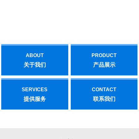
与我们联系！
汽轮机后，作了部分功的抽汽。后者是实现了能源的梯级利用，增
加了抽汽量。机、泵底座应水平，与基础的联结应牢固。机、泵皮
带传动时，皮带紧边在下，这样传动效率高，水泵叶轮转向应与箭
Offering you the best!
头指示方向一致；采用联轴器传动时，机、泵同轴线。水泵的安装
位置应满足允许吸上真空高度的要求，基础水平、稳固，保证动力
机械的旋转方向与水泵的旋转方向一致。水泵开动前，先将泵和进
水管灌满水，水泵运转后，在叶轮高速旋转而产生的离心力的作用
下，叶轮流道里的水被甩向四周，压入蜗壳，叶轮入口形成真空。
ABOUT
PRODUCT
文章内容来源于网络，如有问题，请与我们联系！
关于我们
产品展示
SERVICES
CONTACT
提供服务
联系我们