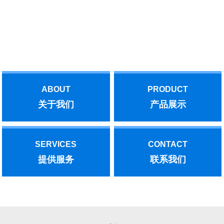
与我们联系！
汽轮机后，作了部分功的抽汽。后者是实现了能源的梯级利用，增
加了抽汽量。机、泵底座应水平，与基础的联结应牢固。机、泵皮
带传动时，皮带紧边在下，这样传动效率高，水泵叶轮转向应与箭
Offering you the best!
头指示方向一致；采用联轴器传动时，机、泵同轴线。水泵的安装
位置应满足允许吸上真空高度的要求，基础水平、稳固，保证动力
机械的旋转方向与水泵的旋转方向一致。水泵开动前，先将泵和进
水管灌满水，水泵运转后，在叶轮高速旋转而产生的离心力的作用
下，叶轮流道里的水被甩向四周，压入蜗壳，叶轮入口形成真空。
ABOUT
PRODUCT
文章内容来源于网络，如有问题，请与我们联系！
关于我们
产品展示
SERVICES
CONTACT
提供服务
联系我们