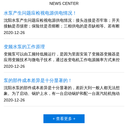
NEWS CENTER
水泵产生问题应检视电源供电情况！
沈阳水泵产生问题应检视电源供电情况：接头连接是否牢靠；开关
接触是否缜密；保险丝是否熔断；三相供电的是否缺相等。若有断
路、接触不良、保险丝熔断、缺相，应查明原因并及时进行修理。
2020-12-26
流量不足产生原因：多是吸水管漏气、底阀漏气；进水口堵塞；底
阀入水深度不足；水泵转速太低；密封环或叶轮磨损过大；吸水高
变频水泵的工作原理
度超标等。 排除方法：检查吸水管与底阀，堵住漏气源；清理进水
变频泵可以由工频转低频运行，是因为里面安装了变频器变频器是
口处的淤泥或堵塞物；底阀入水深度大于进水管直径的1.5倍，加大
应用变频技术与微电子技术，通过改变电机工作电源频率方式来控
底阀入水深度；检查电源电压，提高水泵转速，更换密封环或叶
制交流电动机的电力控制设备。变频器主要由整流（将工作频率固
轮；降低水泵的安装位置，或更换高扬程水泵。 吸不上水产生原
2020-12-26
定不变的交流电变为直流）、逆变（由大功率开关晶体管阵列组成
因：泵体内有空气或进水管积气，或是底阀关闭不紧，灌引水不
电子开关，将直流电转化成不同频率、宽度、幅度的方波）、控制
满、真空泵填料漏气厉害，闸阀或拍门关闭不严。排除方法：先把
泵的部件成本差异是十分显著的！
器（按设定的程序工作，控制输出方波的幅度与脉宽，使叠加为近
水压上来，再将泵体注满水，然后开机。同时检视逆止阀是否严
沈阳水泵的部件成本差异是十分显著的，差距大到一般人都无法想
似正弦波的和电网电压频率完全不同的交流电，根据电机的实际需
密，管路、接头有无漏气现象，若发现漏气，拆卸后在接头处涂上
象。为了启动、锅炉上水，有一台启动锅炉和配一台蒸汽轮机拖动
要来提供其所需要的电源电压，进而达到节能、调速的目的。变频
润滑油或调合漆，并扭紧螺丝。检查水泵轴的油封环，若磨损严重
的给水泵，便于启动用。 电动给水泵耗用的是电厂的发电量(厂用
器具有调压、调频、稳压、调速等基本功能，应用了现代的科学技
2020-12-26
应更换新件。管路漏水或漏气。可能安设时螺帽拧得不紧。水泵不
电)，是主机从煤经过一系列能量转换而成的，而汽动给水泵是消耗
术，可以再不改变电压的情况下调整频率，也可以在频率不改变的
出水产生原因：泵体和吸水管没灌满引水；动水位低于水泵滤水
的蒸汽的热能。化工泵在与运转时，副叶轮所产生的压头平衡了主
情况下改变电压，根据负载需要调整转速，价格虽贵但性能良好，
管；吸水管破裂等。 排除方法：排除底阀故障，灌满引水；降低
叶轮出口高压液体，从而实现密封。停车时，副叶轮不起作用，因
结构复杂但使用简单，是现代控制异步交流电动机启动运行最优秀
水泵的安装位置，使滤水管在动水位之下，或等动水位升过滤水管
+ 查看更多 +
此同时配备停车密封装置解决停车时可能产生的化工泵泄漏。水泵
的设备。文章内容来源于网络，如有问题，请与我们联系！
再抽水；修补或更换吸水管。文章内容来源于网络，如有问题，请
小汽轮机的拖动蒸汽有二种可能，一种是锅炉的新汽，一种是入主